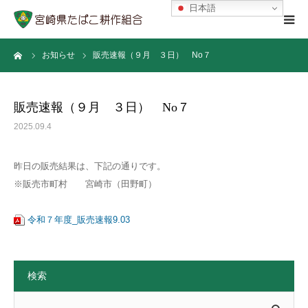
日本語
ーム
お知らせ
販売速報（９月 ３日） No７
Home
組合について
販売速報（９月 ３日） No７
2025.09.4
宮崎の葉たばこ
昨日の販売結果は、下記の通りです。
お問い合わせ
※販売市町村 宮崎市（田野町）
組合員ページ
令和７年度_販売速報9.03
検索