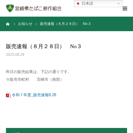
日本語
ーム
お知らせ
販売速報（８月２８日） No３
Home
組合について
販売速報（８月２８日） No３
2025.08.29
宮崎の葉たばこ
昨日の販売結果は、下記の通りです。
お問い合わせ
※販売市町村 宮崎市（南部）
組合員ページ
令和７年度_販売速報8.28